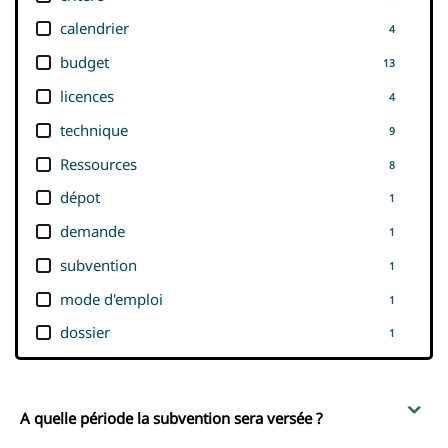
calendrier
4
budget
13
licences
4
technique
9
Ressources
8
dépot
1
demande
1
subvention
1
mode d'emploi
1
dossier
1
A quelle période la subvention sera versée ?