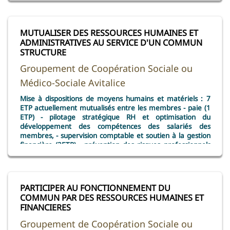
MUTUALISER DES RESSOURCES HUMAINES ET
ADMINISTRATIVES AU SERVICE D'UN COMMUN
STRUCTURE
Groupement de Coopération Sociale ou
Médico-Sociale Avitalice
Mise à dispositions de moyens humains et matériels : 7
ETP actuellement mutualisés entre les membres - paie (1
ETP) - pilotage stratégique RH et optimisation du
développement des compétences des salariés des
membres, - supervision comptable et soutien à la gestion
financière (2ETP) - prévention des risques professionnels
et amélioration des conditions de travail des salariés des
membres (0.2 ETP) - gestion du temps de travail et
accompagnement en droit social (0.4 ETP), -
accompagnement à l'amélioration continue de la qualité
PARTICIPER AU FONCTIONNEMENT DU
et démarche qualité
COMMUN PAR DES RESSOURCES HUMAINES ET
FINANCIERES
Groupement de Coopération Sociale ou