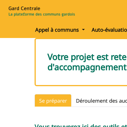
Afficher le menu
Appel à communs
Auto-évaluati
Votre projet est re
d'accompagnement d
Se préparer
Déroulement des aud
Vous trouverez ici des outils 