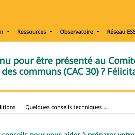
Afficher le menu
Afficher le menu
Afficher le me
on
Ressources
Observatoire
Réseau ES
tenu pour être présenté au Comit
es communs (CAC 30) ? Félicita
itions
Quelques conseils techniques ...
et conseils pour vous aider à préparer votr