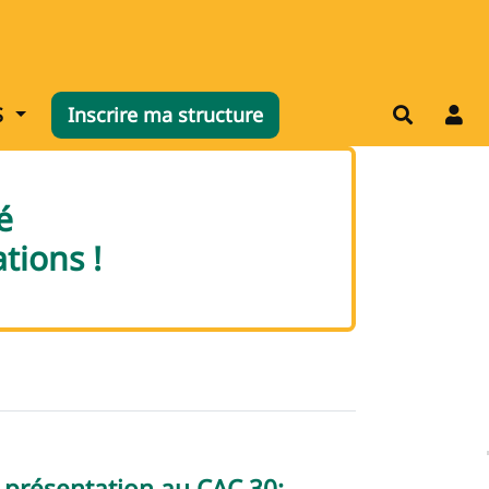
nu
Afficher le menu
S
Inscrire ma structure
Recherch
é
tions !
e présentation au CAC 30: