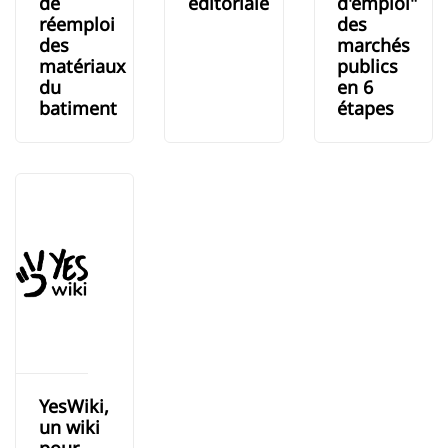
de
éditoriale
d'emploi"
réemploi
des
des
marchés
matériaux
publics
du
en 6
batiment
étapes
YesWiki,
un wiki