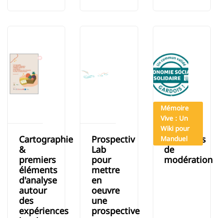
Mémoire
Vive : Un
Wiki pour
Cartographie
Prospectiv
processus
Manduel
&
Lab
de
premiers
pour
modération
éléments
mettre
d'analyse
en
autour
oeuvre
des
une
expériences
prospective