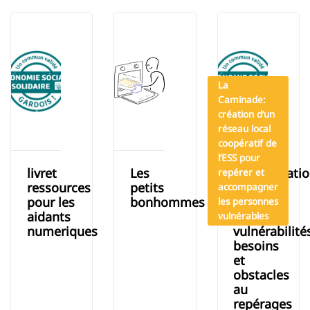
La
Caminade:
création d’un
réseau local
coopératif de
l’ESS pour
livret
Les
Identitifcati
repérer et
ressources
petits
des
accompagner
pour les
bonhommes
facteurs
les personnes
aidants
de
vulnérables
numeriques
vulnérabilité
besoins
et
obstacles
au
repérages