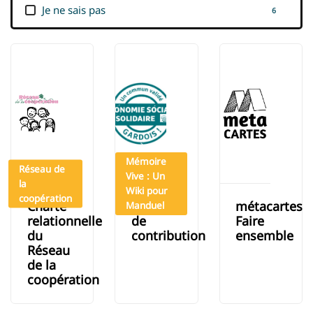
Je ne sais pas
6
Mémoire
Réseau de
Vive : Un
la
Wiki pour
coopération
Charte
Charte
métacartes
Manduel
relationnelle
de
Faire
du
contribution
ensemble
Réseau
de la
coopération