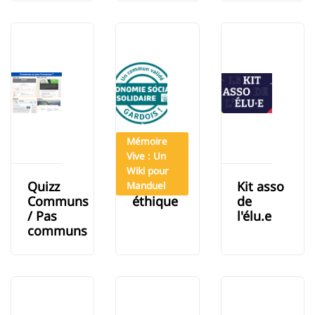
Mémoire
Vive : Un
Wiki pour
Quizz
Charte
Kit asso
Manduel
Communs
éthique
de
/ Pas
l'élu.e
communs