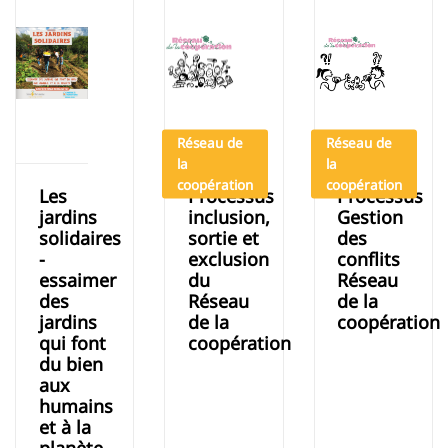
Réseau de
Réseau de
la
la
coopération
coopération
Les
Processus
Processus
jardins
inclusion,
Gestion
solidaires
sortie et
des
-
exclusion
conflits
essaimer
du
Réseau
des
Réseau
de la
jardins
de la
coopération
qui font
coopération
du bien
aux
humains
et à la