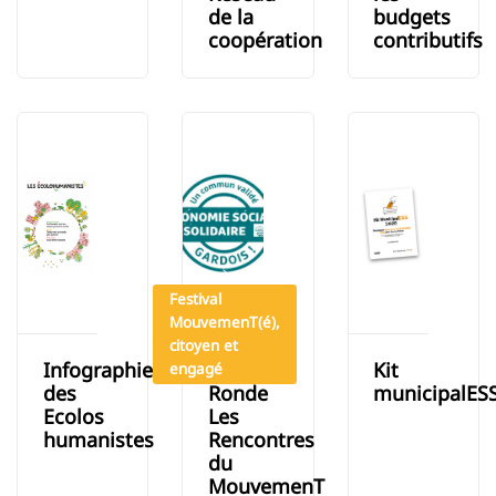
de la
budgets
coopération
contributifs
Festival
MouvemenT(é),
citoyen et
Infographies
Table
Kit
engagé
des
Ronde
municipalES
Ecolos
Les
humanistes
Rencontres
du
MouvemenT