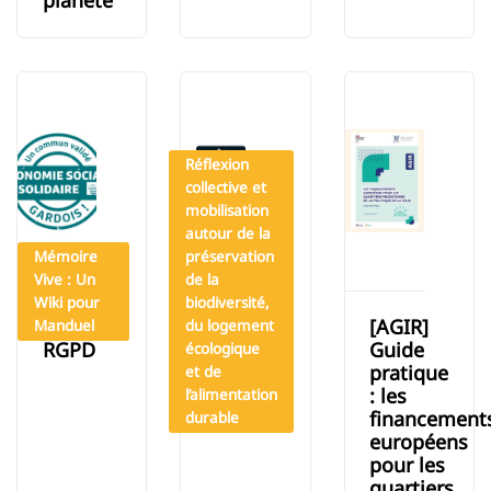
planète
Réflexion
collective et
mobilisation
autour de la
Mémoire
préservation
Vive : Un
de la
Wiki pour
biodiversité,
charte
Tous en
[AGIR]
Manduel
du logement
RGPD
trames
Guide
écologique
pratique
et de
: les
l’alimentation
financement
durable
européens
pour les
quartiers