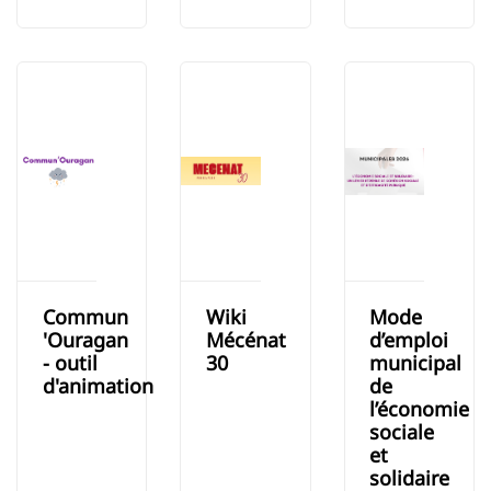
Commun
Wiki
Mode
'Ouragan
Mécénat
d’emploi
- outil
30
municipal
d'animation
de
l’économie
sociale
et
solidaire