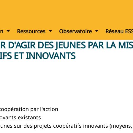
Afficher le menu
Afficher le menu
Afficher le me
on
Ressources
Observatoire
Réseau ES
 D'AGIR DES JEUNES PAR LA MI
IFS ET INNOVANTS
coopération par l'action
novants existants
es sur des projets coopératifs innovants (moyens, po