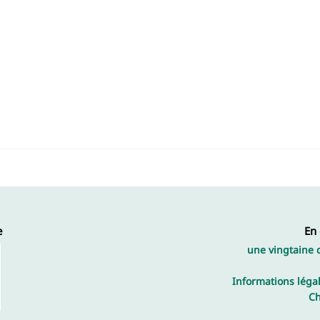
e
En
une vingtaine 
Informations légal
Ch