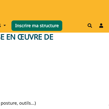
nu
Afficher le menu
S
Inscrire ma structure
Recherch
SE EN ŒUVRE DE
sture, outils...)