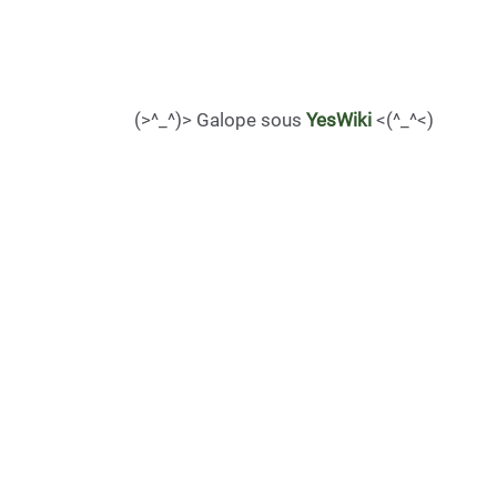
(>^_^)> Galope sous
YesWiki
<(^_^<)